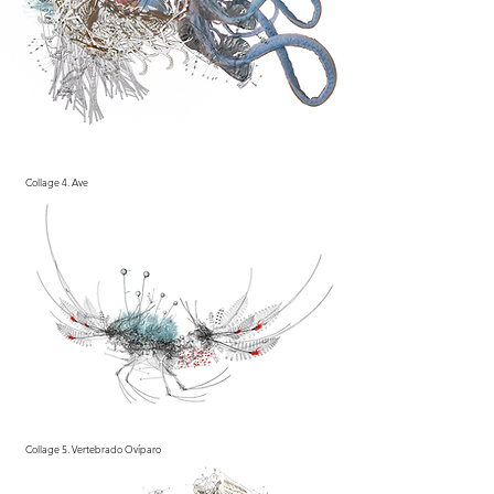
Collage 4. Ave
Collage 5. Vertebrado O
víparo