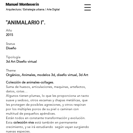
Manuel Monteserín
Arquitectura / Estrategia urbana / Arte Digital
"ANIMALARIO I".
Año
2015
Status
Diseño
Tipología
3d Art Diseño virtual
Theme
Orgánico
, Animales, modelos 3d, diseño virtual, 3d Art
Colección de animales-collages.
Suma de huesos, articulaciones, maquinas, artefactos,
datos, cotas…
Algunos tienen plumas, lo que les proporciona un tacto
suave y sedoso, otros escamas y chapas metálicas, que
les protegen de posibles agresiones, y otros respiran
por los múltiples poros de su piel o caminan con
multitud de pequeños apéndices.
Están todos en constante transformación y evolución.
Esta
colección viva
está también en permanente
crecimiento, y se irá estudiando según vayan surgiendo
nuevas especies.